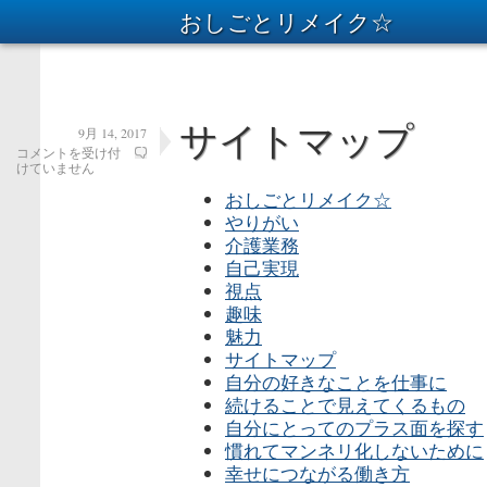
おしごとリメイク☆
サイトマップ
9月 14, 2017
サ
コメントを受け付
イ
けていません
ト
おしごとリメイク☆
マ
ッ
やりがい
プ
介護業務
は
自己実現
視点
趣味
魅力
サイトマップ
自分の好きなことを仕事に
続けることで見えてくるもの
自分にとってのプラス面を探す
慣れてマンネリ化しないために
幸せにつながる働き方